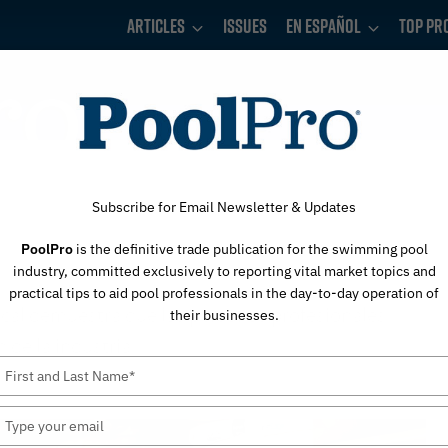
Articles
Issues
En Español
Top Pr
Subscribe for Email Newsletter & Updates
PoolPro
is the definitive trade publication for the swimming pool
industry, committed exclusively to reporting vital market topics and
practical tips to aid pool professionals in the day-to-day operation of
scal demuestra que las personas profesionales
their businesses.
 de la industria
Type
your
name
Type
your