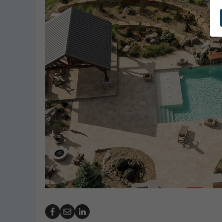
ubble Launches Redesigned
PHTA Names Recipie
te for Pool Cover Resources
Garrett Scholarshi