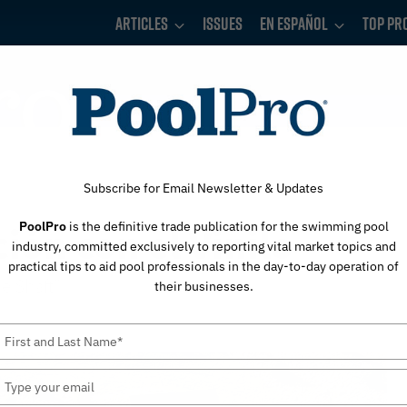
Articles
Issues
En Español
Top Pr
Subscribe for Email Newsletter & Updates
PoolPro
is the definitive trade publication for the swimming pool
ión con el Vinilo
industry, committed exclusively to reporting vital market topics and
practical tips to aid pool professionals in the day-to-day operation of
e Shaft”
their businesses.
Type
your
name
Type
your