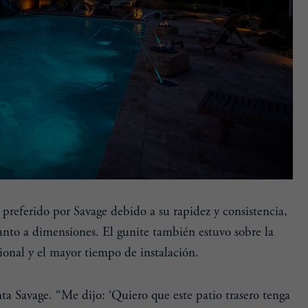
 preferido por Savage debido a su rapidez y consistencia,
uanto a dimensiones. El gunite también estuvo sobre la
cional y el mayor tiempo de instalación.
nta Savage. “Me dijo: ‘Quiero que este patio trasero tenga