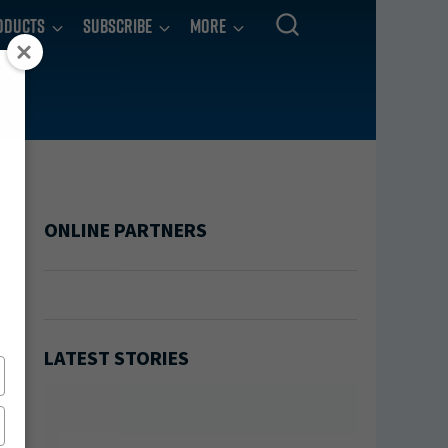
oducts
Subscribe
More
ONLINE PARTNERS
LATEST STORIES