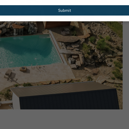
email
Submit
nts of 2026 Greg
Pentair Pool Partners with the
p
National Drowning Prevention All
to Launch New Water Safety Reso
Web Page