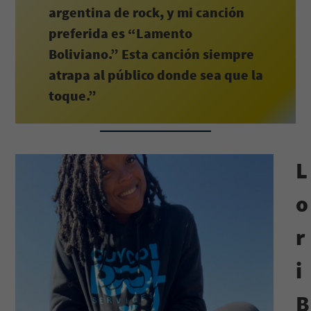
argentina de rock, y mi canción
preferida es “Lamento
Boliviano.” Esta canción siempre
atrapa al público donde sea que la
toque.”
L
o
r
i
B