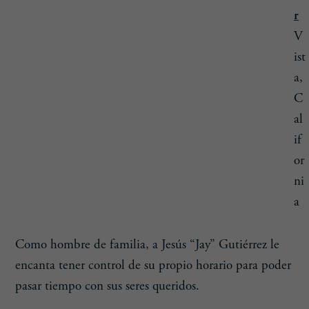
r
V
ist
a,
C
al
if
or
ni
a
Como hombre de familia, a Jesús “Jay” Gutiérrez le
encanta tener control de su propio horario para poder
pasar tiempo con sus seres queridos.