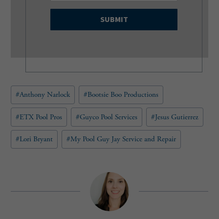
a
i
l
(
R
e
q
u
Post
#
Anthony Narlock
#
Bootsie Boo Productions
i
Tags:
r
e
#
ETX Pool Pros
#
Guyco Pool Services
#
Jesus Gutierrez
d
)
#
Lori Bryant
#
My Pool Guy Jay Service and Repair