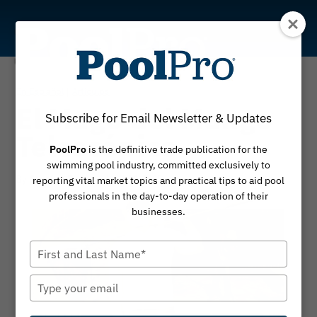
Skip
to
content
En Español
Artículos
|
El Mago del Mango
Subscribe for Email Newsletter & Updates
Telescópico
PoolPro
is the definitive trade publication for the
swimming pool industry, committed exclusively to
By
April 14, 2025
Seraine Page
reporting vital market topics and practical tips to aid pool
professionals in the day-to-day operation of their
businesses.
Type
your
name
Type
your
email