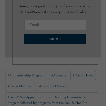
Join 3,000+ pool industry professionals receiving
the PoolPro newsletter every other Wednesday.
E
m
a
i
l
(
R
e
q
u
Post
#
Apprenticeship Programs
#
Aprendiz
#
David Hawes
i
Tags:
r
e
#
Owen McCarter
#
Payan Pool Service
d
)
#
Pool & Spa Apprenticeship and Training Committee’s
program followed by programs from the Pool & Hot Tub