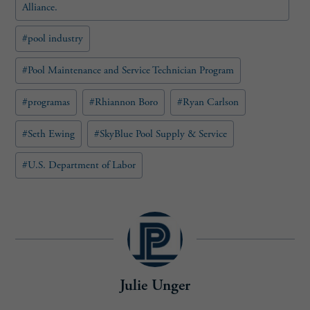
Alliance.
#
pool industry
#
Pool Maintenance and Service Technician Program
#
programas
#
Rhiannon Boro
#
Ryan Carlson
#
Seth Ewing
#
SkyBlue Pool Supply & Service
#
U.S. Department of Labor
Julie Unger