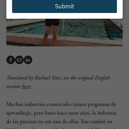
Submit
Translated by Rachael Sine; see the original English
version
here
.
Muchas industrias comerciales tienen programas de
aprendizaje, pero hasta hace unos años, la industria
de las piscinas no era una de ellas. Eso cambió en