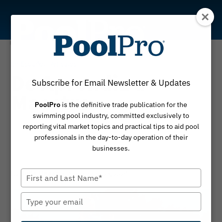
Skip
to
content
En Español
Artículos
|
De Aprendiz a
Subscribe for Email Newsletter & Updates
Maestro
PoolPro
is the definitive trade publication for the
swimming pool industry, committed exclusively to
Los programas de aprendizaje en la industria
reporting vital market topics and practical tips to aid pool
aceleran la educación y elevan las carreras
professionals in the day-to-day operation of their
businesses.
profesionales
By
September 23, 2024
Type
Julie Unger
your
name
Type
your
email